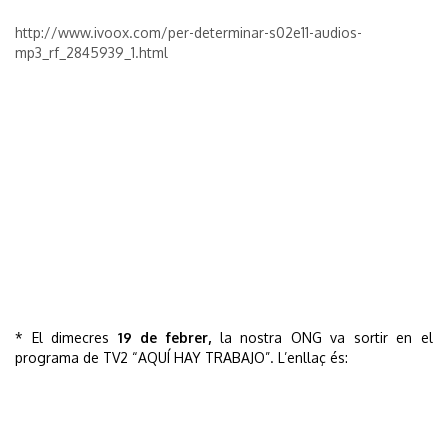
http://www.ivoox.com/per-determinar-s02e11-audios-
mp3_rf_2845939_1.html
* El dimecres
19 de febrer,
la nostra ONG va sortir en el
programa de TV2 “AQUÍ HAY TRABAJO”. L’enllaç és: