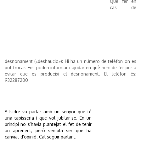
Què fer en
cas de
desnonament («deshaucio»): Hi ha un número de telèfon on es
pot trucar. Ens poden informar i ajudar en què hem de fer per a
evitar que es produeixi el desnonament. El telèfon és:
932287200
* Isidre va parlar amb un senyor que té
una tapisseria i que vol jubilar-se. En un
principi no s’havia plantejat el fet de tenir
un aprenent, però sembla ser que ha
canviat d’opinió. Cal seguir parlant.