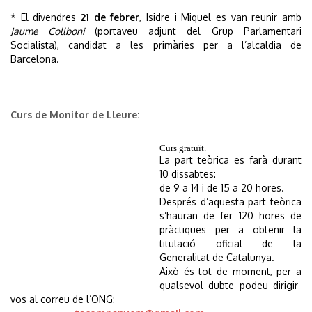
* El divendres
21 de febrer
, Isidre i Miquel es van reunir amb
Jaume Collboni
(portaveu adjunt del Grup Parlamentari
Socialista), candidat a les primàries per a l’alcaldia de
Barcelona.
Curs de Monitor de Lleure:
Curs gratuït.
La part teòrica es farà durant
10 dissabtes:
de 9 a 14 i de 15 a 20 hores.
Després d’aquesta part teòrica
s’hauran de fer 120 hores de
pràctiques per a obtenir la
titulació oficial de la
Generalitat de Catalunya.
Això és tot de moment, per a
qualsevol dubte podeu dirigir-
vos al correu de l’ONG: