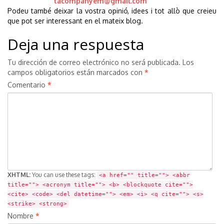
tacompanyem@gmail.com
Podeu també deixar la vostra opinió, idees i tot allò que creieu
que pot ser interessant en el mateix blog.
Deja una respuesta
Tu dirección de correo electrónico no será publicada.
Los
campos obligatorios están marcados con
*
Comentario
*
XHTML:
You can use these tags:
<a href="" title=""> <abbr
title=""> <acronym title=""> <b> <blockquote cite="">
<cite> <code> <del datetime=""> <em> <i> <q cite=""> <s>
<strike> <strong>
Nombre
*