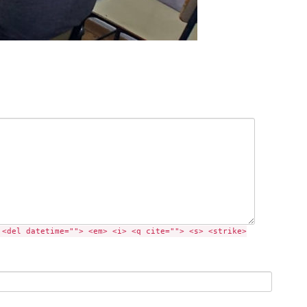
 <del datetime=""> <em> <i> <q cite=""> <s> <strike>