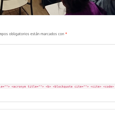
mpos obligatorios están marcados con
*
le=""> <acronym title=""> <b> <blockquote cite=""> <cite> <code>