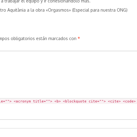
a trabajar el equipo y ir cohesionándolo más.
Teatro Aquitània a la obra «Orgasmos» (Especial para nuestra ONG)
mpos obligatorios están marcados con
*
le=""> <acronym title=""> <b> <blockquote cite=""> <cite> <code>