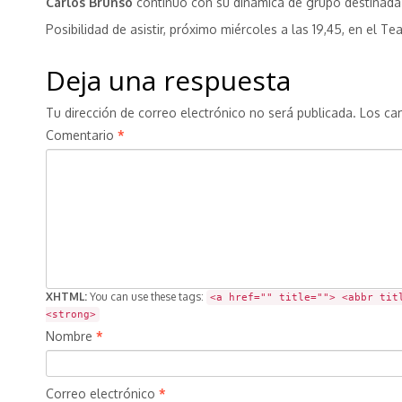
Carlos Brunsó
continuo con su dinámica de grupo destinada 
Posibilidad de asistir, próximo miércoles a las 19,45, en el 
Deja una respuesta
Tu dirección de correo electrónico no será publicada.
Los ca
Comentario
*
XHTML:
You can use these tags:
<a href="" title=""> <abbr tit
<strong>
Nombre
*
Correo electrónico
*