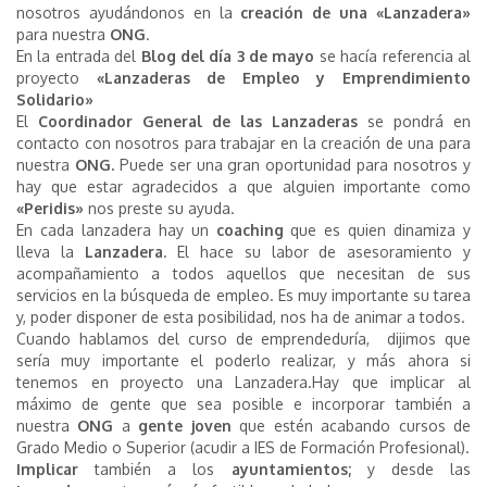
nosotros ayudándonos en la
creación de una «Lanzadera»
para nuestra
ONG
.
En la entrada del
Blog del día 3 de mayo
se hacía referencia al
proyecto
«Lanzaderas de Empleo y
Emprendimiento
Solidario»
El
Coordinador General de las Lanzaderas
se pondrá en
contacto con nosotros para trabajar en la creación de una para
nuestra
ONG.
Puede ser una gran oportunidad para nosotros y
hay que estar agradecidos a que alguien importante como
«Peridis»
nos preste su ayuda.
En cada lanzadera hay un
coaching
que es quien dinamiza y
lleva la
Lanzadera
. El hace su labor de asesoramiento y
acompañamiento a todos aquellos que necesitan de sus
servicios en la búsqueda de empleo. Es muy importante su tarea
y, poder disponer de esta posibilidad, nos ha de animar a todos.
Cuando hablamos del curso de emprendeduría, dijimos que
sería muy importante el poderlo realizar, y más ahora si
tenemos en proyecto una Lanzadera.Hay que implicar al
máximo de gente que sea posible e incorporar también a
nuestra
ONG
a
gente joven
que estén acabando cursos de
Grado Medio o Superior (acudir a IES de Formación Profesional).
Implicar
también a los
ayuntamientos;
y desde las