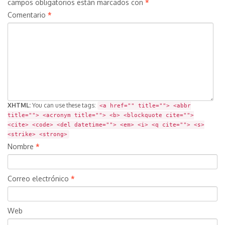
campos obligatorios están marcados con
*
Comentario
*
XHTML:
You can use these tags:
<a href="" title=""> <abbr
title=""> <acronym title=""> <b> <blockquote cite="">
<cite> <code> <del datetime=""> <em> <i> <q cite=""> <s>
<strike> <strong>
Nombre
*
Correo electrónico
*
Web