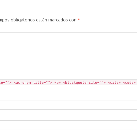
mpos obligatorios están marcados con
*
le=""> <acronym title=""> <b> <blockquote cite=""> <cite> <code>