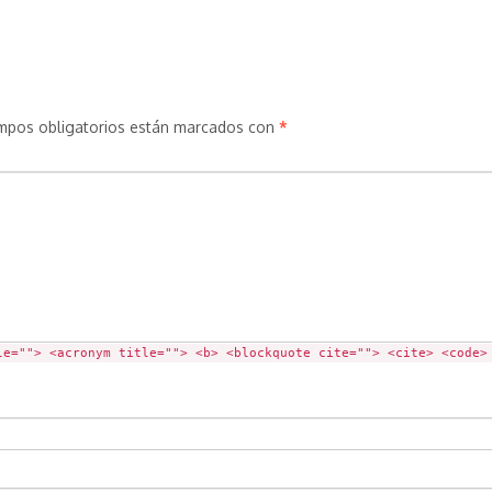
mpos obligatorios están marcados con
*
le=""> <acronym title=""> <b> <blockquote cite=""> <cite> <code>