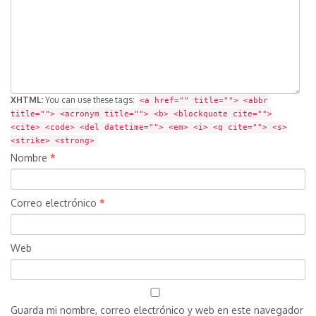
XHTML:
You can use these tags:
<a href="" title=""> <abbr
title=""> <acronym title=""> <b> <blockquote cite="">
<cite> <code> <del datetime=""> <em> <i> <q cite=""> <s>
<strike> <strong>
Nombre
*
Correo electrónico
*
Web
Guarda mi nombre, correo electrónico y web en este navegador