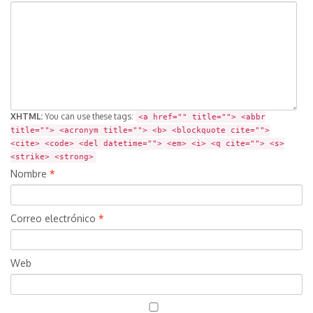
XHTML:
You can use these tags:
<a href="" title=""> <abbr
title=""> <acronym title=""> <b> <blockquote cite="">
<cite> <code> <del datetime=""> <em> <i> <q cite=""> <s>
<strike> <strong>
Nombre
*
Correo electrónico
*
Web