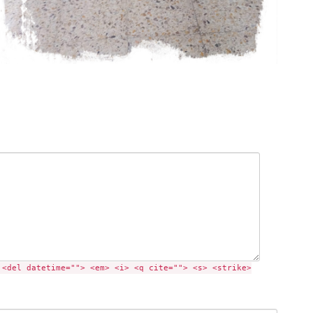
 <del datetime=""> <em> <i> <q cite=""> <s> <strike>