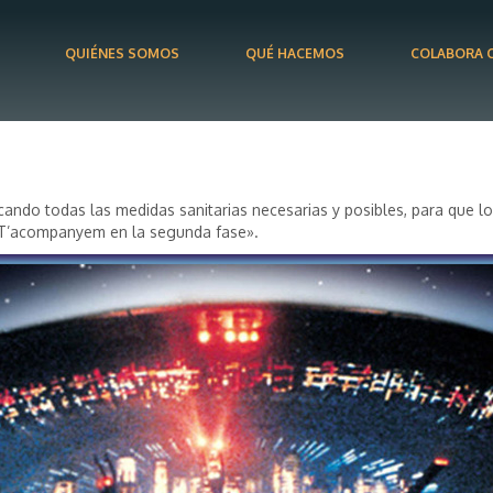
QUIÉNES SOMOS
QUÉ HACEMOS
COLABORA 
ando todas las medidas sanitarias necesarias y posibles, para que l
 «T’acompanyem en la segunda fase».