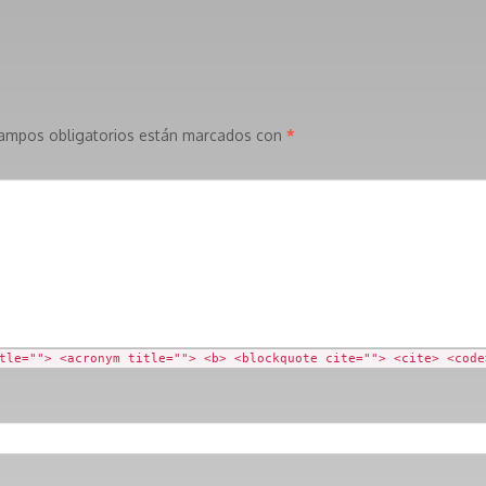
ampos obligatorios están marcados con
*
tle=""> <acronym title=""> <b> <blockquote cite=""> <cite> <code