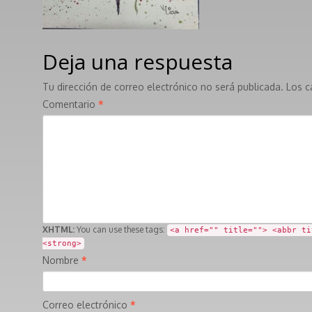
Deja una respuesta
Tu dirección de correo electrónico no será publicada.
Los c
Comentario
*
XHTML:
You can use these tags:
<a href="" title=""> <abbr ti
<strong>
Nombre
*
Correo electrónico
*