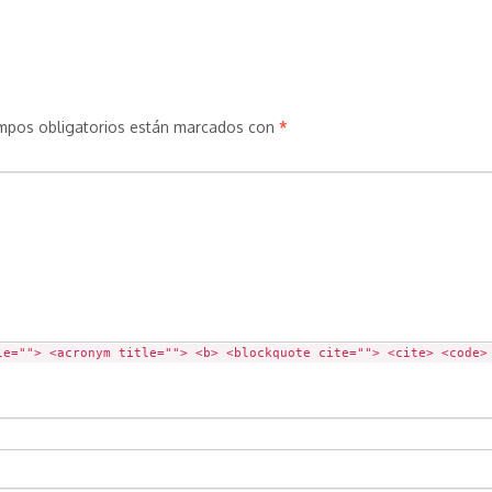
mpos obligatorios están marcados con
*
le=""> <acronym title=""> <b> <blockquote cite=""> <cite> <code>