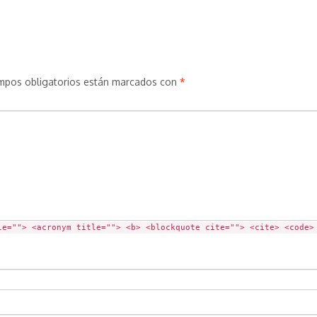
mpos obligatorios están marcados con
*
le=""> <acronym title=""> <b> <blockquote cite=""> <cite> <code>