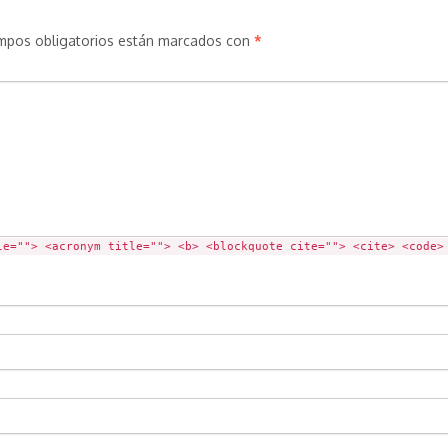
mpos obligatorios están marcados con
*
le=""> <acronym title=""> <b> <blockquote cite=""> <cite> <code>