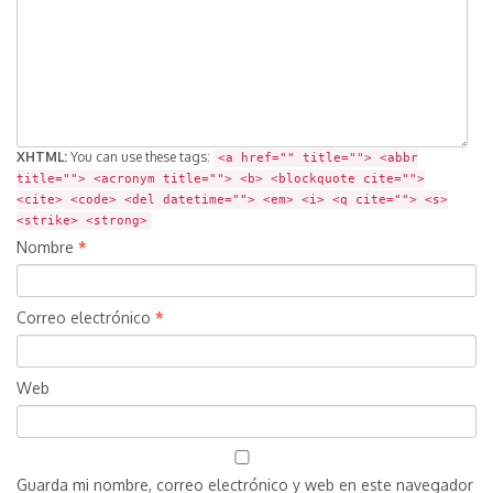
XHTML:
You can use these tags:
<a href="" title=""> <abbr
title=""> <acronym title=""> <b> <blockquote cite="">
<cite> <code> <del datetime=""> <em> <i> <q cite=""> <s>
<strike> <strong>
Nombre
*
Correo electrónico
*
Web
Guarda mi nombre, correo electrónico y web en este navegador