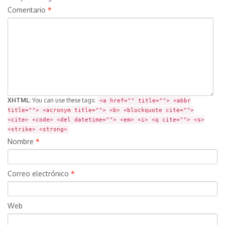
Comentario
*
XHTML:
You can use these tags:
<a href="" title=""> <abbr
title=""> <acronym title=""> <b> <blockquote cite="">
<cite> <code> <del datetime=""> <em> <i> <q cite=""> <s>
<strike> <strong>
Nombre
*
Correo electrónico
*
Web