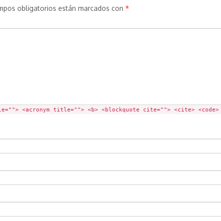
mpos obligatorios están marcados con
*
le=""> <acronym title=""> <b> <blockquote cite=""> <cite> <code>