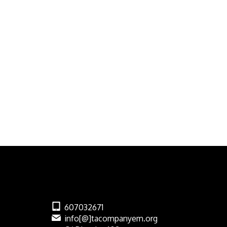
607032671
info[@]tacompanyem.org