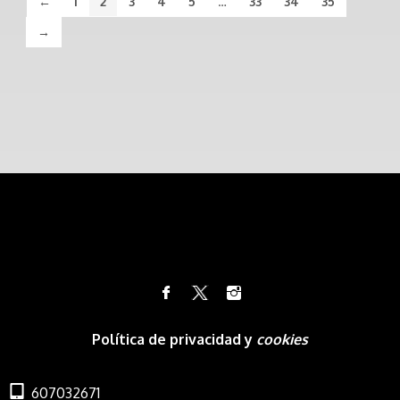
←
1
2
3
4
5
…
33
34
35
→
Política de privacidad y
cookies
607032671