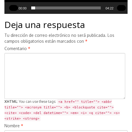
00:00
04:22
Deja una respuesta
Tu dirección de correo electrónico no será publicada.
Los
campos obligatorios están marcados con
*
Comentario
*
XHTML:
You can use these tags:
<a href="" title=""> <abbr
title=""> <acronym title=""> <b> <blockquote cite="">
<cite> <code> <del datetime=""> <em> <i> <q cite=""> <s>
<strike> <strong>
Nombre
*