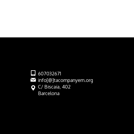
607032671
info[@]tacompanyem.org
C/ Biscaia, 402
Barcelona